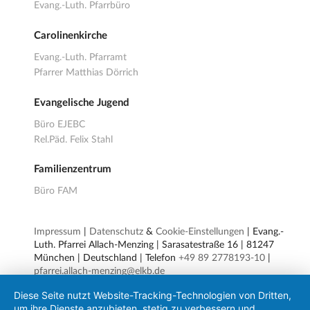
Evang.-Luth. Pfarrbüro
Carolinenkirche
Evang.-Luth. Pfarramt
Pfarrer Matthias Dörrich
Evangelische Jugend
Büro EJEBC
Rel.Päd. Felix Stahl
Familienzentrum
Büro FAM
Impressum
|
Datenschutz
&
Cookie-Einstellungen
| Evang.-
Luth. Pfarrei Allach-Menzing | Sarasatestraße 16 | 81247
München | Deutschland | Telefon
+49 89 2778193-10
|
pfarrei.allach-menzing@elkb.de
Diese Seite nutzt Website-Tracking-Technologien von Dritten,
um ihre Dienste anzubieten, stetig zu verbessern und